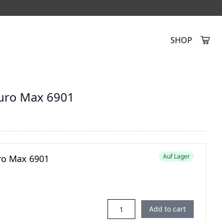
SHOP
Created by Alfa Design
from the Noun Project
uro Max 6901
Auf Lager
ro Max 6901
Add to cart