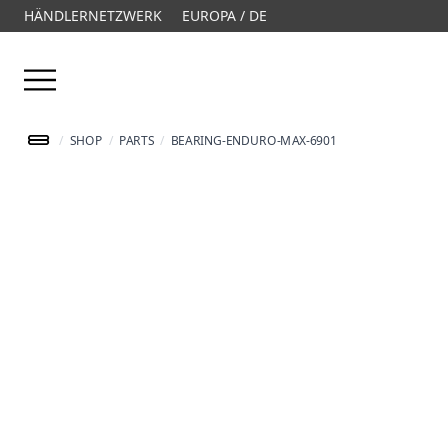
HÄNDLERNETZWERK
EUROPA / DE
Menü öffnen
/
SHOP
/
PARTS
/
BEARING-ENDURO-MAX-6901