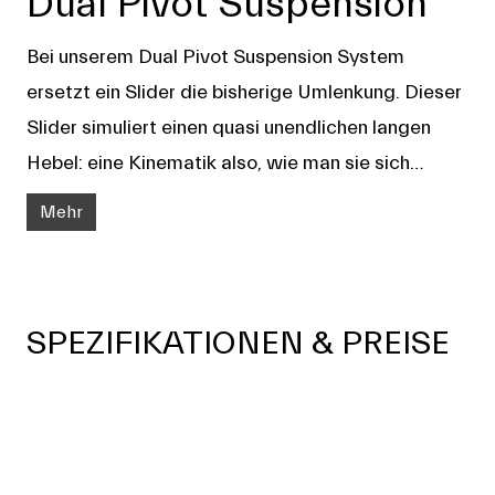
Dual Pivot Suspension
Bei unserem Dual Pivot Suspension System
ersetzt ein Slider die bisherige Umlenkung. Dieser
Slider simuliert einen quasi unendlichen langen
Hebel: eine Kinematik also, wie man sie sich
wünscht. Das System spielt seine Vorteile sogar
Mehr
insbesondere bei langhubigen Bikes aus. Durch
den Slider bekommen wir eine sehr genau beein­
flussbare Suspension, die zu Beginn sehr sensibel
SPEZIFIKATIONEN & PREISE
anspricht und dann gleichmässig Federweg frei
gibt, für ein kontrolliertes Gefühl den ganzen Fe­
derweg hindurch. Die hohe Progression macht das
System perfekt geeignet für Stahlfederdämpfer,
deren positive Ei­genschaften werden dadurch