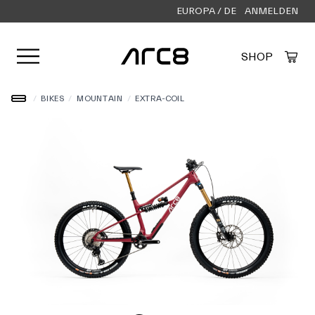
EUROPA / DE
ANMELDEN
Menü öffnen
SHOP
Created by Alfa Design
from the Noun Project
/
BIKES
/
MOUNTAIN
/
EXTRA-COIL