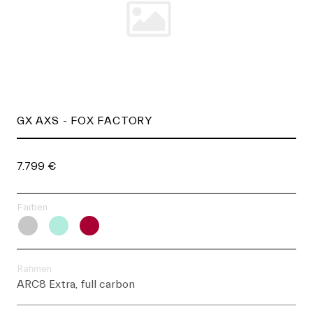
noch stärker hervor­ gehoben.
GX AXS - FOX FACTORY
R
7.799 €
3
Farben
Fa
Rahmen
Ra
ARC8 Extra, full carbon
AR