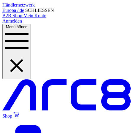
Händlernetzwerk
Europa / de
SCHLIESSEN
B2B Shop
Mein Konto
Anmelden
Menü öffnen
Shop
Created by Alfa Design
from the Noun Project