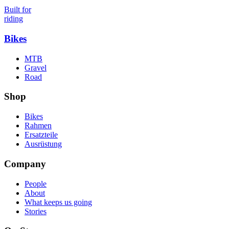
Built for
riding
Bikes
MTB
Gravel
Road
Shop
Bikes
Rahmen
Ersatzteile
Ausrüstung
Company
People
About
What keeps us going
Stories