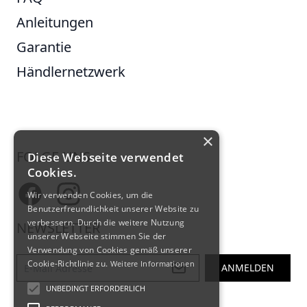
Anleitungen
Garantie
Händlernetzwerk
×
FOLGE UNS
Diese Webseite verwendet
Cookies.
Facebook
Instagram
Wir verwenden Cookies, um die
Benutzerfreundlichkeit unserer Website zu
verbessern. Durch die weitere Nutzung
NEWSLETTER
unserer Webseite stimmen Sie der
Verwendung von Cookies gemäß unserer
E-Mail-Adresse
Cookie-Richtlinie zu.
Weitere Informationen
ANMELDEN
UNBEDINGT ERFORDERLICH