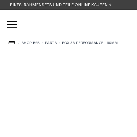
BIKES, RAHMENSETS UND TEILE ONLINE KAUFEN →
Menü öffnen
/
SHOP-B2B
/
PARTS
/
FOX-36-PERFORMANCE-160MM