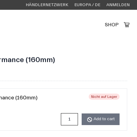
HÄNDLERNETZWERK
EUROPA / DE
ANMELDEN
SHOP
Created by Alfa Design
from the Noun Project
ormance (160mm)
rmance (160mm)
Nicht auf Lager
Add to cart