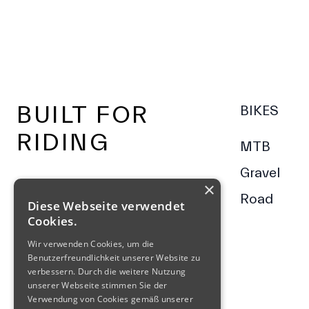
Footer
BUILT FOR
BIKES
RIDING
MTB
Gravel
×
Road
Diese Webseite verwendet
Cookies.
Wir verwenden Cookies, um die
Benutzerfreundlichkeit unserer Website zu
verbessern. Durch die weitere Nutzung
unserer Webseite stimmen Sie der
Verwendung von Cookies gemäß unserer