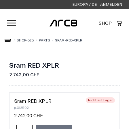
EUROPA / DE
ANMELDEN
Menü öffnen
SHOP
Created by Alfa Design
from the Noun Project
/
SHOP-B2B
/
PARTS
/
SRAM-RED-XPLR
Sram RED XPLR
2.742,00 CHF
Sram RED XPLR
Nicht auf Lager
p.312502
2.742,00 CHF