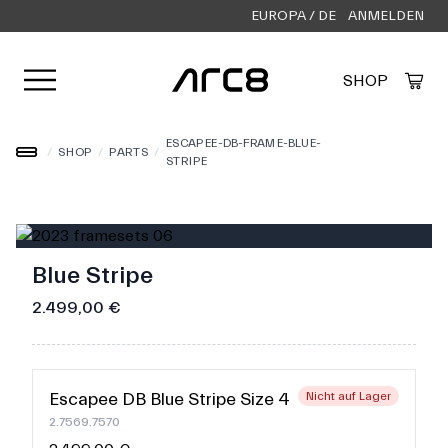
EUROPA / DE
ANMELDEN
Menü öffnen
SHOP
Created by Alfa Design
from the Noun Project
ESCAPEE-DB-FRAME-BLUE-
/
SHOP
/
PARTS
/
STRIPE
Blue Stripe
2.499,00 €
Escapee DB Blue Stripe Size 48
Nicht auf Lager
2.7569.7570