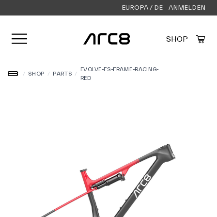
EUROPA / DE
ANMELDEN
Menü öffnen
SHOP
Created by Alfa Design
from the Noun Project
EVOLVE-FS-FRAME-RACING-
/
SHOP
/
PARTS
/
RED