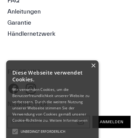
FAQ
Anleitungen
Garantie
Händlernetzwerk
×
FOLGE UNS
Diese Webseite verwendet
Cookies.
Facebook
Wir verwenden Cookies, um die
Instagram
Benutzerfreundlichkeit unserer Website zu
verbessern. Durch die weitere Nutzung
NEWSLETTER
unserer Webseite stimmen Sie der
Verwendung von Cookies gemäß unserer
E-Mail-Adresse
Cookie-Richtlinie zu.
Weitere Informationen
ANMELDEN
UNBEDINGT ERFORDERLICH