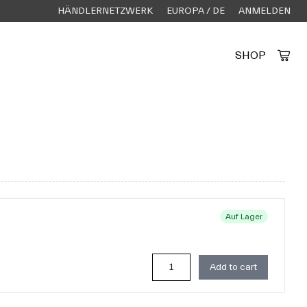
HÄNDLERNETZWERK
EUROPA / DE
ANMELDEN
SHOP
Created by Alfa Design
from the Noun Project
Auf Lager
Add to cart