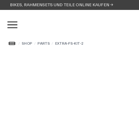
BIKES, RAHMENSETS UND TEILE ONLINE KAUFEN →
Menü öffnen
/
SHOP
/
PARTS
/
EXTRA-FS-KIT-2