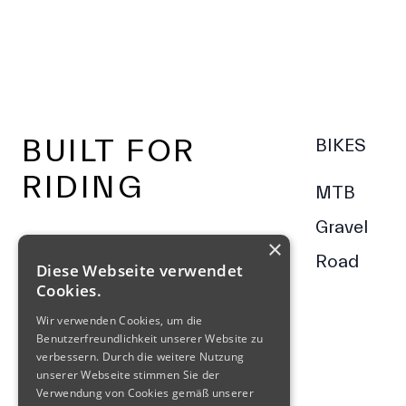
Footer
BUILT FOR
BIKES
RIDING
MTB
Gravel
×
Road
Diese Webseite verwendet
Cookies.
Wir verwenden Cookies, um die
Benutzerfreundlichkeit unserer Website zu
verbessern. Durch die weitere Nutzung
unserer Webseite stimmen Sie der
Verwendung von Cookies gemäß unserer