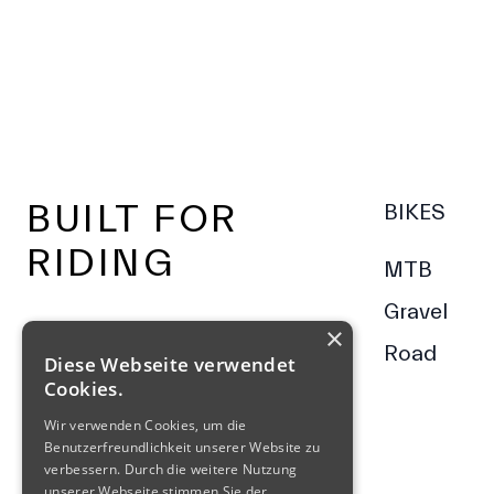
Footer
BUILT FOR
BIKES
RIDING
MTB
Gravel
×
Road
Diese Webseite verwendet
Cookies.
Wir verwenden Cookies, um die
Benutzerfreundlichkeit unserer Website zu
verbessern. Durch die weitere Nutzung
unserer Webseite stimmen Sie der