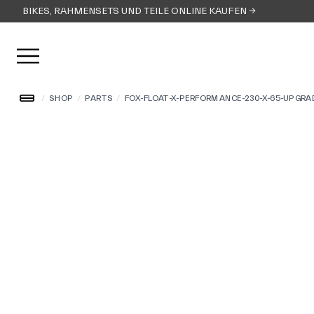
BIKES, RAHMENSETS UND TEILE ONLINE KAUFEN →
Menü öffnen
/
SHOP
/
PARTS
/
FOX-FLOAT-X-PERFORMANCE-230-X-65-UPGRA