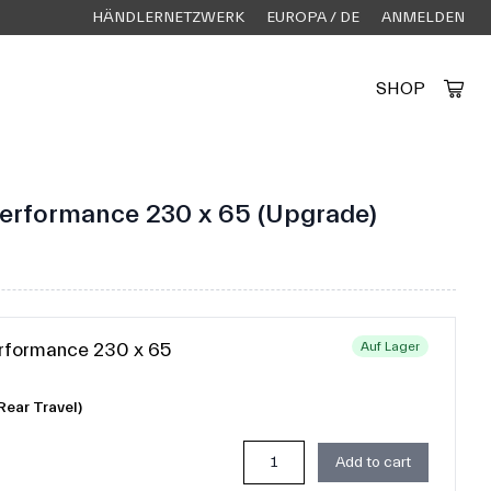
HÄNDLERNETZWERK
EUROPA / DE
ANMELDEN
SHOP
Created by Alfa Design
from the Noun Project
Performance 230 x 65 (Upgrade)
erformance 230 x 65
Auf Lager
Rear Travel)
Add to cart