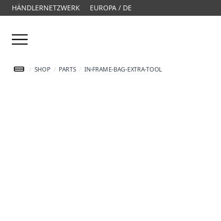
HÄNDLERNETZWERK
EUROPA / DE
Menü öffnen
/
SHOP
/
PARTS
/
IN-FRAME-BAG-EXTRA-TOOL