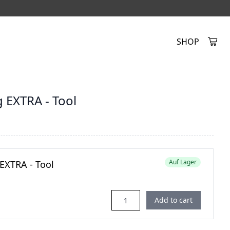
SHOP
Created by Alfa Design
from the Noun Project
 EXTRA - Tool
Auf Lager
EXTRA - Tool
Add to cart